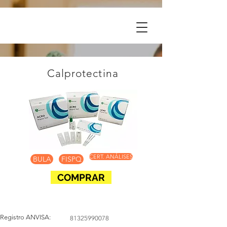
Calprotectina
CERT. ANÁLISES
BULA
FISPQ
COMPRAR
Registro ANVISA:
81325990078