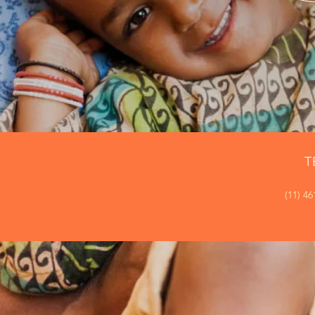
T
(11) 4