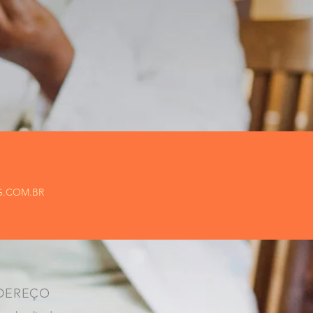
.COM.BR
DEREÇO