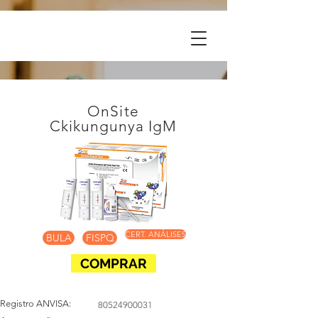
OnSite
Ckikungunya IgM
CERT. ANÁLISES
BULA
FISPQ
COMPRAR
Registro ANVISA:
80524900031