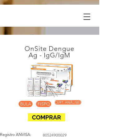
OnSite Dengue
Ag - IgG/IgM
CERT. ANÁLISES
BULA
FISPQ
COMPRAR
Registro ANVISA:
80524900029