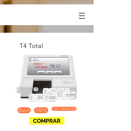
T4 Total
CERT. ANÁLISES
BULA
FISPQ
COMPRAR