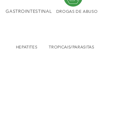
GASTROINTESTINAL
DROGAS DE ABUSO
HEPATITES
TROPICAIS/PARASITAS
RESPIRATÓRIO
ENDEREÇO
Estamos localizados na
Rua Cachoeira dos índios, 305 - Pq. Cisper
São Paulo/SP
CEP:
03818-110
Copyright © 2026 - Bio Advance